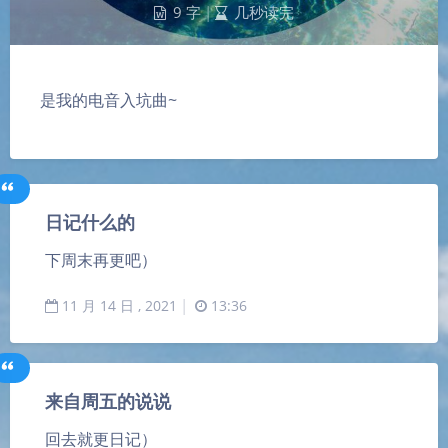
9 字
|
几秒读完
是我的电音入坑曲~
日记什么的
下周末再更吧）
11
月
14
日 ,
2021
|
13:36
来自周五的说说
回去就更日记）