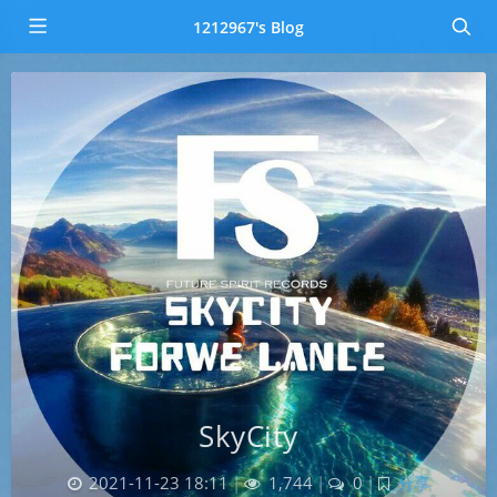
1212967's Blog
SkyCity
2021-11-23 18:11
|
1,744
|
0
|
分享