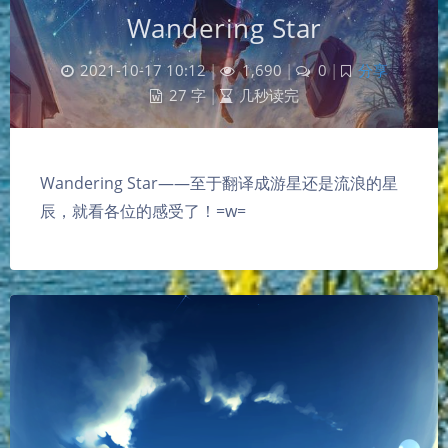
Wandering Star
2021-10-17 10:12
|
1,690
|
0
|
分享
27 字
|
几秒读完
Wandering Star——至于翻译成游星还是流浪的星
辰，就看各位的感受了！=w=