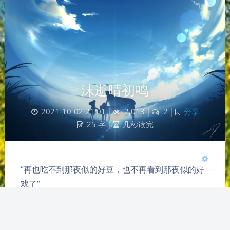
夜间模式
Sans Serif
Serif
沫逝晴初鸣
浅阴影
深阴影
2021-10-02 21:01
|
2,013
|
2
|
分享
关闭
日落
暗化
灰度
25 字
|
几秒读完
“再也吃不到那夜似的好豆，也不再看到那夜似的好
戏了”