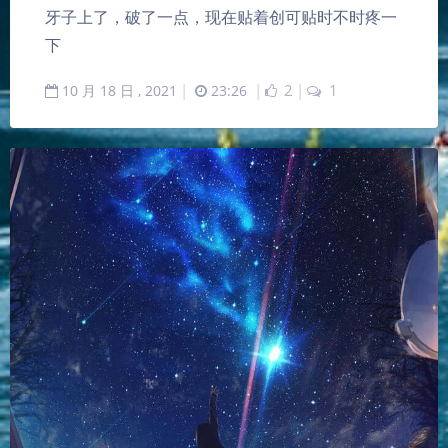
牙子上了，破了一点，现在贴着创可贴时不时疼一
下
10
月
18
日 ,
2021
|
23:26
|
2
|
1