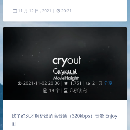
11
月
12
日 ,
2021
|
20:21
Cryout
2021-11-02 20:36
|
1,751
|
2
|
分享
19 字
|
几秒读完
找了好久才解析出的高音质（320kbps）音源 Enjoy
it!