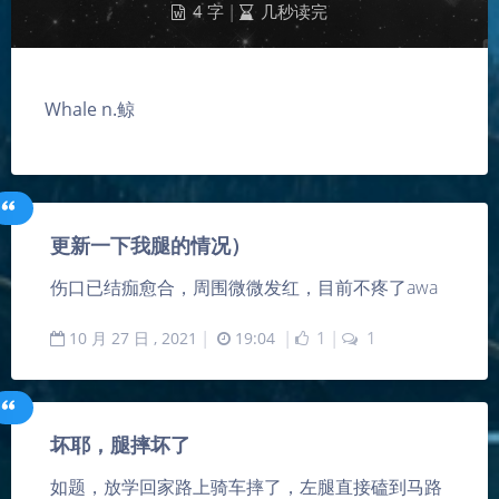
4 字
|
几秒读完
Whale n.鲸
更新一下我腿的情况）
伤口已结痂愈合，周围微微发红，目前不疼了awa
10
月
27
日 ,
2021
|
19:04
|
1
|
1
坏耶，腿摔坏了
如题，放学回家路上骑车摔了，左腿直接磕到马路