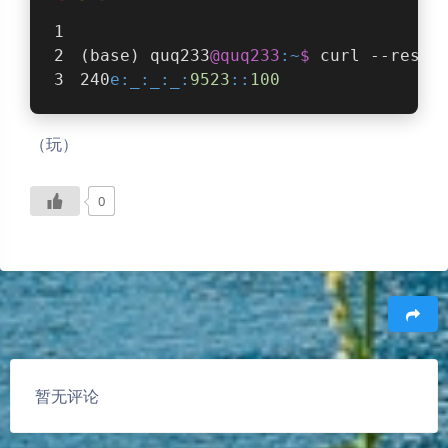
(base) quq233
@quq233
:~
$ 
curl --resol
240
e:
_:
_:
_:
9523
:
:
100
（玩）
0
豆
暂无评论