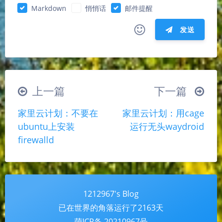
Markdown
悄悄话
邮件提醒
发送
|´・ω・)ノ
ヾ(≧∇≦*)ゝ
(☆ω☆)
（╯‵□′）╯︵┴─┴
￣﹃￣
(/ω＼)
上一篇
下一篇
∠( ᐛ 」∠)＿
(๑•̀ㅁ•́ฅ)
→_→
家里云计划：不要在
家里云计划：用cage
୧(๑•̀⌄•́๑)૭
٩(ˊᗜˋ*)و
(ノ°ο°)ノ
夜间模式
ubuntu上安装
运行无头waydroid
(´இ皿இ｀)
⌇●﹏●⌇
(ฅ´ω`ฅ)
firewalld
(╯°A°)╯︵○○○
φ(￣∇￣o)
Sans Serif
Serif
ヾ(´･ ･｀｡)ノ"
( ง ᵒ̌皿ᵒ̌)ง⁼³₌₃
(ó﹏ò｡)
浅阴影
深阴影
Σ(っ °Д °;)っ
( ,,´･ω･)ﾉ"(´っω･｀｡)
1212967's Blog
关闭
日落
暗化
灰度
╮(╯▽╰)╭
o(*////▽////*)q
＞﹏＜
已在世界的角落运行了
2163天
( ๑´•ω•) "(ㆆᴗㆆ)
萌ICP备 20210967号