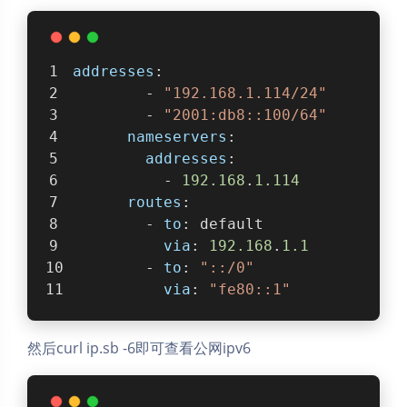
addresses
:
        - 
"192.168.1.114/24"
        - 
"2001:db8::100/64"
nameservers
:
addresses
:
          - 
192.168
.
1.114
routes
:
        - 
to
: default
via
: 
192.168
.
1.1
        - 
to
: 
"::/0"
via
: 
"fe80::1"
然后curl ip.sb -6即可查看公网ipv6